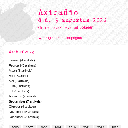
Axiradio
d.d. 9 augustus 2026
Online magazine vanuit
Lokeren
←
terug naar de startpagina
Archief 2023
Januari (4 artikels)
Februari (6 artikels)
Maart (8 artikels)
April (8 artikels)
Mei (3 artikels)
Juni (5 artikels)
Juli (3 artikels)
Augustus (4 artikels)
September (7 artikels)
Oktober (6 artikels)
November (5 artikels)
December (3 artikels)
2006
2007
2008
2009
2010
2011
2012
2013