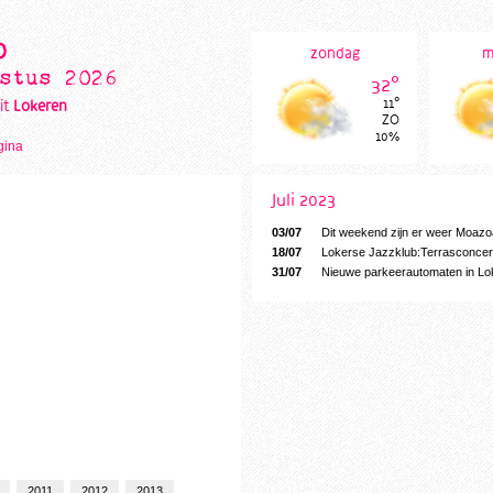
o
zondag
m
stus 2026
32°
11°
it
Lokeren
ZO
10%
gina
Juli 2023
03/07
Dit weekend zijn er weer Moazo
18/07
Lokerse Jazzklub:Terrasconce
31/07
Nieuwe parkeerautomaten in Lo
2011
2012
2013