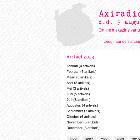
Axiradi
d.d. 9 augu
Online magazine vanu
←
terug naar de startpa
Archief 2023
Januari (4 artikels)
Februari (6 artikels)
Maart (8 artikels)
April (8 artikels)
Mei (3 artikels)
Juni (5 artikels)
Juli (3 artikels)
Augustus (4 artikels)
September (7 artikels)
Oktober (6 artikels)
November (5 artikels)
December (3 artikels)
2006
2007
2008
2009
2010