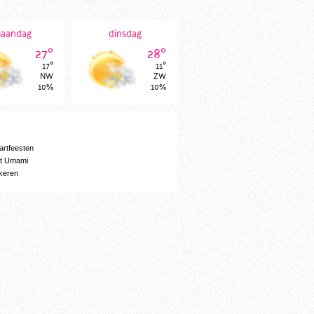
aandag
dinsdag
27°
28°
17°
11°
NW
ZW
10%
10%
artfeesten
rt Umami
keren