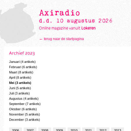
Axiradio
d.d. 10 augustus 2026
Online magazine vanuit
Lokeren
←
terug naar de startpagina
Archief 2023
Januari (4 artikels)
Februari (6 artikels)
Maart (8 artikels)
April (8 artikels)
Mei (3 artikels)
Juni (5 artikels)
Juli (3 artikels)
Augustus (4 artikels)
September (7 artikels)
Oktober (6 artikels)
November (5 artikels)
December (3 artikels)
2006
2007
2008
2009
2010
2011
2012
2013