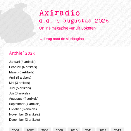
Axiradio
d.d. 9 augustus 2026
Online magazine vanuit
Lokeren
←
terug naar de startpagina
Archief 2023
Januari (4 artikels)
Februari (6 artikels)
Maart (8 artikels)
April (8 artikels)
Mei (3 artikels)
Juni (5 artikels)
Juli (3 artikels)
Augustus (4 artikels)
September (7 artikels)
Oktober (6 artikels)
November (5 artikels)
December (3 artikels)
2006
2007
2008
2009
2010
2011
2012
2013