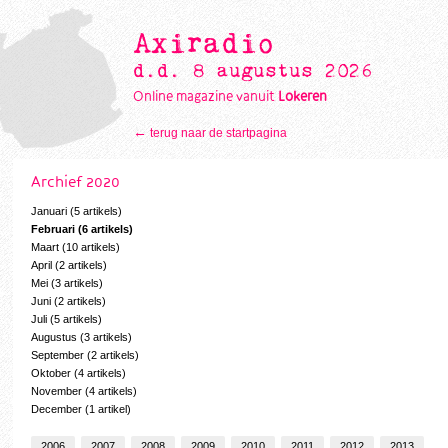
Axiradio
d.d. 8 augustus 2026
Online magazine vanuit
Lokeren
←
terug naar de startpagina
Archief 2020
Januari (5 artikels)
Februari (6 artikels)
Maart (10 artikels)
April (2 artikels)
Mei (3 artikels)
Juni (2 artikels)
Juli (5 artikels)
Augustus (3 artikels)
September (2 artikels)
Oktober (4 artikels)
November (4 artikels)
December (1 artikel)
2006
2007
2008
2009
2010
2011
2012
2013