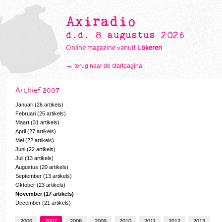
Axiradio
d.d. 8 augustus 2026
Online magazine vanuit
Lokeren
←
terug naar de startpagina
Archief 2007
Januari (26 artikels)
Februari (25 artikels)
Maart (31 artikels)
April (27 artikels)
Mei (22 artikels)
Juni (22 artikels)
Juli (13 artikels)
Augustus (20 artikels)
September (13 artikels)
Oktober (23 artikels)
November (17 artikels)
December (21 artikels)
2006
2007
2008
2009
2010
2011
2012
2013