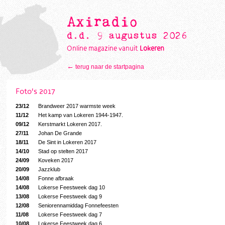
Axiradio
d.d. 9 augustus 2026
Online magazine vanuit
Lokeren
←
terug naar de startpagina
Foto's 2017
23/12
Brandweer 2017 warmste week
11/12
Het kamp van Lokeren 1944-1947.
09/12
Kerstmarkt Lokeren 2017.
27/11
Johan De Grande
18/11
De Sint in Lokeren 2017
14/10
Stad op stelten 2017
24/09
Koveken 2017
20/09
Jazzklub
14/08
Fonne afbraak
14/08
Lokerse Feestweek dag 10
13/08
Lokerse Feestweek dag 9
12/08
Seniorennamiddag Fonnefeesten
11/08
Lokerse Feestweek dag 7
10/08
Lokerse Feestweek dag 6