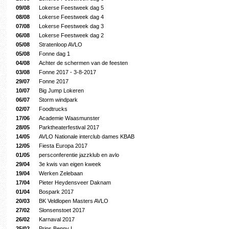
09/08
Lokerse Feestweek dag 5
08/08
Lokerse Feestweek dag 4
07/08
Lokerse Feestweek dag 3
06/08
Lokerse Feestweek dag 2
05/08
Stratenloop AVLO
05/08
Fonne dag 1
04/08
Achter de schermen van de feesten
03/08
Fonne 2017 - 3-8-2017
29/07
Fonne 2017
10/07
Big Jump Lokeren
06/07
Storm windpark
02/07
Foodtrucks
17/06
Academie Waasmunster
28/05
Parktheaterfestival 2017
14/05
AVLO Nationale interclub dames KBAB
12/05
Fiesta Europa 2017
01/05
persconferentie jazzklub en avlo
29/04
3e kwis van eigen kweek
19/04
Werken Zelebaan
17/04
Pieter Heydensveer Daknam
01/04
Bospark 2017
20/03
BK Veldlopen Masters AVLO
27/02
Slonsenstoet 2017
26/02
Karnaval 2017
25/02
Prins Benny I