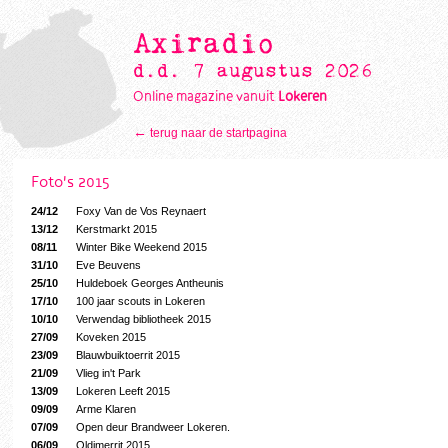
Axiradio
d.d. 7 augustus 2026
Online magazine vanuit
Lokeren
←
terug naar de startpagina
Foto's 2015
24/12
Foxy Van de Vos Reynaert
13/12
Kerstmarkt 2015
08/11
Winter Bike Weekend 2015
31/10
Eve Beuvens
25/10
Huldeboek Georges Antheunis
17/10
100 jaar scouts in Lokeren
10/10
Verwendag bibliotheek 2015
27/09
Koveken 2015
23/09
Blauwbuiktoerrit 2015
21/09
Vlieg in't Park
13/09
Lokeren Leeft 2015
09/09
Arme Klaren
07/09
Open deur Brandweer Lokeren.
06/09
Oldimerrit 2015