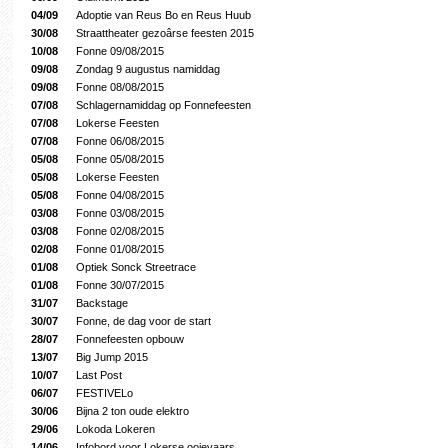
04/09
Adoptie van Reus Bo en Reus Huub
30/08
Straattheater gezoârse feesten 2015
10/08
Fonne 09/08/2015
09/08
Zondag 9 augustus namiddag
09/08
Fonne 08/08/2015
07/08
Schlagernamiddag op Fonnefeesten
07/08
Lokerse Feesten
07/08
Fonne 06/08/2015
05/08
Fonne 05/08/2015
05/08
Lokerse Feesten
05/08
Fonne 04/08/2015
03/08
Fonne 03/08/2015
03/08
Fonne 02/08/2015
02/08
Fonne 01/08/2015
01/08
Optiek Sonck Streetrace
01/08
Fonne 30/07/2015
31/07
Backstage
30/07
Fonne, de dag voor de start
28/07
Fonnefeesten opbouw
13/07
Big Jump 2015
10/07
Last Post
06/07
FESTIVELo
30/06
Bijna 2 ton oude elektro
29/06
Lokoda Lokeren
14/06
Infobord voor Lokerse ooievaars