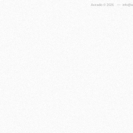
Axiradio
© 2026
—
info@ax