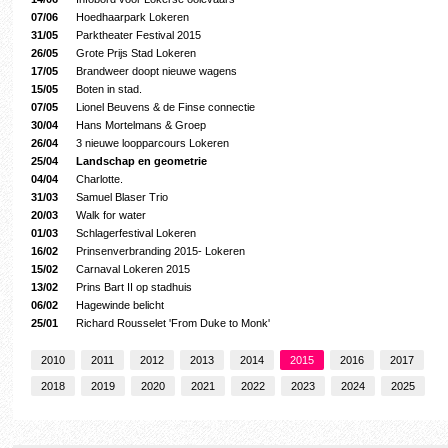
07/06
Hoedhaarpark Lokeren
31/05
Parktheater Festival 2015
26/05
Grote Prijs Stad Lokeren
17/05
Brandweer doopt nieuwe wagens
15/05
Boten in stad.
07/05
Lionel Beuvens & de Finse connectie
30/04
Hans Mortelmans & Groep
26/04
3 nieuwe loopparcours Lokeren
25/04
Landschap en geometrie
04/04
Charlotte.
31/03
Samuel Blaser Trio
20/03
Walk for water
01/03
Schlagerfestival Lokeren
16/02
Prinsenverbranding 2015- Lokeren
15/02
Carnaval Lokeren 2015
13/02
Prins Bart II op stadhuis
06/02
Hagewinde belicht
25/01
Richard Rousselet 'From Duke to Monk'
2010
2011
2012
2013
2014
2015
2016
2017
2018
2019
2020
2021
2022
2023
2024
2025