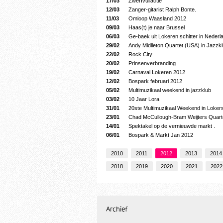
17/03
Zwerfvuilactie
12/03
Zanger-gitarist Ralph Bonte.
11/03
Omloop Waasland 2012
09/03
Haas(t) je naar Brussel
06/03
Ge-baek uit Lokeren schitter in Nederl
29/02
Andy Midlleton Quartet (USA) in Jazzk
22/02
Rock City
20/02
Prinsenverbranding
19/02
Carnaval Lokeren 2012
12/02
Bospark februari 2012
05/02
Multimuzikaal weekend in jazzklub
03/02
10 Jaar Lora
31/01
20ste Multimuzikaal Weekend in Loker
23/01
Chad McCullough-Bram Weijters Quart
14/01
Spektakel op de vernieuwde markt .
06/01
Bospark & Markt Jan 2012
2010
2011
2012
2013
2014
2018
2019
2020
2021
2022
Archief