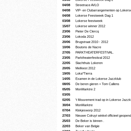
04/08
Streetrace AVLO
04/08
VIP- en Clubarrangementen op Lokers
04/08
Lokerse Feestweek Dag 1
03/08
Lokerse feestweek
15/07
Lokerse winner 2012
23/06
Pieter De Clercq
23/06
Lokoda 2012
20/06
Brugstraat 2010 - 2012
10/06
Boutons de Nacre
27/05
PARKTHEATERFESTIVAL.
23/05
Parktheaterfestival 2012
22/05
Slachthuis Lokeren
20/05
Meifeest 2012
19/05
Loka*Tierra
14/05
Examen in de Lokerse Jazzklub
08/05
De beren gieren + Tom Callens
05/05
MonMarktre 2
03/05
02/05
't Mouvement trad op in Lokerse Jazzk
30/04
MonMarktre
07/04
Klokjesworp 2012
27/03
Nieuwe Colruyt winkel officieel geopen
25/03
De Beker is binnen .
22/03
Beker van Belgie