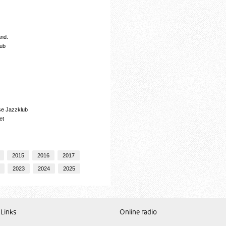
and.
lub
se Jazzklub
et
2015
2016
2017
2023
2024
2025
Links
Online radio