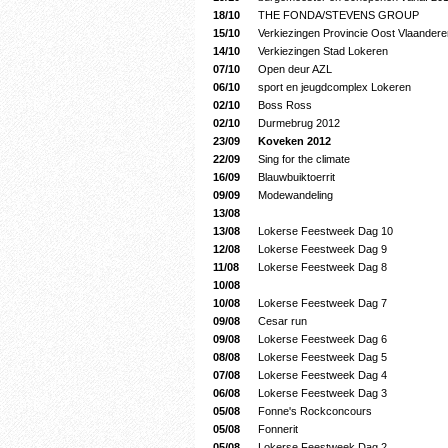
18/10
THE FONDA/STEVENS GROUP
15/10
Verkiezingen Provincie Oost Vlaandere
14/10
Verkiezingen Stad Lokeren
07/10
Open deur AZL
06/10
sport en jeugdcomplex Lokeren
02/10
Boss Ross
02/10
Durmebrug 2012
23/09
Koveken 2012
22/09
Sing for the climate
16/09
Blauwbuiktoerrit
09/09
Modewandeling
13/08
13/08
Lokerse Feestweek Dag 10
12/08
Lokerse Feestweek Dag 9
11/08
Lokerse Feestweek Dag 8
10/08
10/08
Lokerse Feestweek Dag 7
09/08
Cesar run
09/08
Lokerse Feestweek Dag 6
08/08
Lokerse Feestweek Dag 5
07/08
Lokerse Feestweek Dag 4
06/08
Lokerse Feestweek Dag 3
05/08
Fonne's Rockconcours
05/08
Fonnerit
05/08
Lokerse Feestweek Dag 2