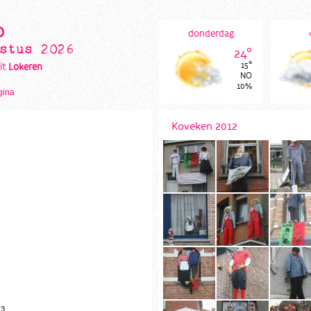
o
donderdag
stus 2026
24°
15°
it
Lokeren
NO
10%
gina
Koveken 2012
13