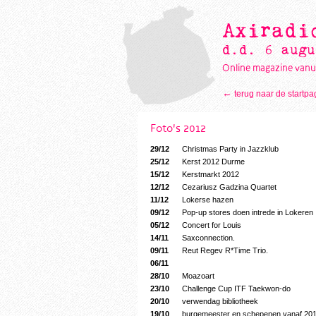
Axiradi
d.d. 6 augu
Online magazine vanu
←
terug naar de startpa
Foto's 2012
29/12
Christmas Party in Jazzklub
25/12
Kerst 2012 Durme
15/12
Kerstmarkt 2012
12/12
Cezariusz Gadzina Quartet
11/12
Lokerse hazen
09/12
Pop-up stores doen intrede in Lokeren
05/12
Concert for Louis
14/11
Saxconnection.
09/11
Reut Regev R*Time Trio.
06/11
28/10
Moazoart
23/10
Challenge Cup ITF Taekwon-do
20/10
verwendag bibliotheek
19/10
burgemeester en schepenen vanaf 20