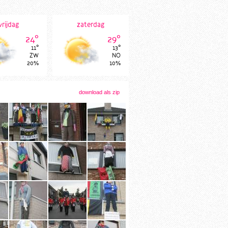
vrijdag
zaterdag
24°
29°
11°
13°
ZW
NO
20%
10%
download als zip