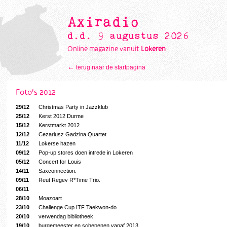
Axiradio
d.d. 9 augustus 2026
Online magazine vanuit
Lokeren
←
terug naar de startpagina
Foto's 2012
29/12
Christmas Party in Jazzklub
25/12
Kerst 2012 Durme
15/12
Kerstmarkt 2012
12/12
Cezariusz Gadzina Quartet
11/12
Lokerse hazen
09/12
Pop-up stores doen intrede in Lokeren
05/12
Concert for Louis
14/11
Saxconnection.
09/11
Reut Regev R*Time Trio.
06/11
28/10
Moazoart
23/10
Challenge Cup ITF Taekwon-do
20/10
verwendag bibliotheek
19/10
burgemeester en schepenen vanaf 2013