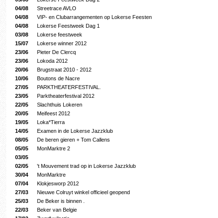
04/08
Streetrace AVLO
04/08
VIP- en Clubarrangementen op Lokerse Feesten
04/08
Lokerse Feestweek Dag 1
03/08
Lokerse feestweek
15/07
Lokerse winner 2012
23/06
Pieter De Clercq
23/06
Lokoda 2012
20/06
Brugstraat 2010 - 2012
10/06
Boutons de Nacre
27/05
PARKTHEATERFESTIVAL.
23/05
Parktheaterfestival 2012
22/05
Slachthuis Lokeren
20/05
Meifeest 2012
19/05
Loka*Tierra
14/05
Examen in de Lokerse Jazzklub
08/05
De beren gieren + Tom Callens
05/05
MonMarktre 2
03/05
02/05
't Mouvement trad op in Lokerse Jazzklub
30/04
MonMarktre
07/04
Klokjesworp 2012
27/03
Nieuwe Colruyt winkel officieel geopend
25/03
De Beker is binnen .
22/03
Beker van Belgie