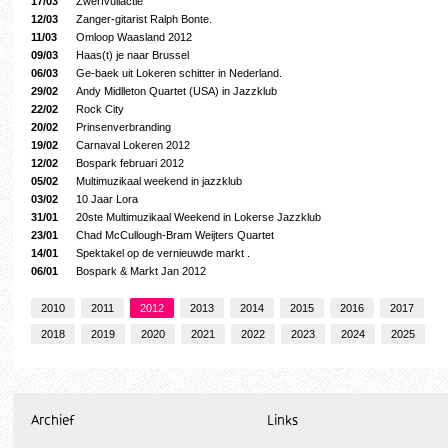
17/03
Zwerfvuilactie
12/03
Zanger-gitarist Ralph Bonte.
11/03
Omloop Waasland 2012
09/03
Haas(t) je naar Brussel
06/03
Ge-baek uit Lokeren schitter in Nederland.
29/02
Andy Midlleton Quartet (USA) in Jazzklub
22/02
Rock City
20/02
Prinsenverbranding
19/02
Carnaval Lokeren 2012
12/02
Bospark februari 2012
05/02
Multimuzikaal weekend in jazzklub
03/02
10 Jaar Lora
31/01
20ste Multimuzikaal Weekend in Lokerse Jazzklub
23/01
Chad McCullough-Bram Weijters Quartet
14/01
Spektakel op de vernieuwde markt .
06/01
Bospark & Markt Jan 2012
2010
2011
2012
2013
2014
2015
2016
2017
2018
2019
2020
2021
2022
2023
2024
2025
Archief
Links