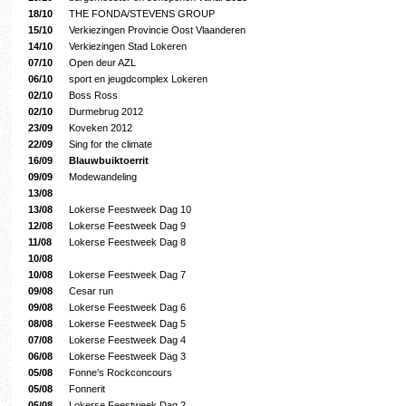
18/10
THE FONDA/STEVENS GROUP
15/10
Verkiezingen Provincie Oost Vlaanderen
14/10
Verkiezingen Stad Lokeren
07/10
Open deur AZL
06/10
sport en jeugdcomplex Lokeren
02/10
Boss Ross
02/10
Durmebrug 2012
23/09
Koveken 2012
22/09
Sing for the climate
16/09
Blauwbuiktoerrit
09/09
Modewandeling
13/08
13/08
Lokerse Feestweek Dag 10
12/08
Lokerse Feestweek Dag 9
11/08
Lokerse Feestweek Dag 8
10/08
10/08
Lokerse Feestweek Dag 7
09/08
Cesar run
09/08
Lokerse Feestweek Dag 6
08/08
Lokerse Feestweek Dag 5
07/08
Lokerse Feestweek Dag 4
06/08
Lokerse Feestweek Dag 3
05/08
Fonne's Rockconcours
05/08
Fonnerit
05/08
Lokerse Feestweek Dag 2