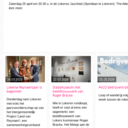
Zaterdag 25 april om 20.30 u. in de Lokerse Jazzklub (Sportlaan te Lokeren): The Atti
lees meer
26.03.2026
22.03.2026
15.03.2026
Lokerse Reynaertjaar is
Stadsmuseum met
AVLO bedrijventrai
begonnen
beeldhouwwerk van
Roger Bracke
Loop of wandel jij vo
Donderdag nam Lokeren
week tussen de robo
Wie in Lokeren rondloopt,
met trots het
heeft er vast al eens een
jaarvoorzitterschap op van
opgemerkt: een
het Intergemeentelijk
beeldhouwwerk van
Project ‘Land van
Lokers kunstenaar Roger
Reynaert’, een
Bracke. Het Meisje aan de
samenwerkingsverband