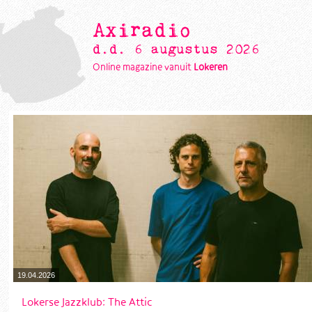
Axiradio
d.d. 6 augustus 2026
Online magazine vanuit
Lokeren
19.04.2026
Lokerse Jazzklub: The Attic