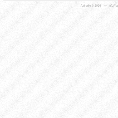
Axiradio
© 2026
—
info@ax