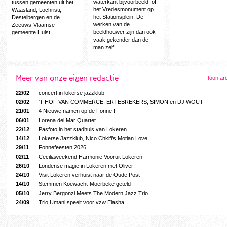
waterkant bijvoorbeeld, of
tussen gemeenten uit het
het Vredesmonument op
Waasland, Lochristi,
het Stationsplein. De
Destelbergen en de
werken van de
Zeeuws-Vlaamse
beeldhouwer zijn dan ook
gemeente Hulst.
vaak gekender dan de
man zelf.
Meer van onze eigen redactie
toon arc
22/02
concert in lokerse jazzklub
02/02
'T HOF VAN COMMERCE, ERTEBREKERS, SIMON en DJ WOUT
21/01
4 Nieuwe namen op de Fonne !
06/01
Lorena del Mar Quartet
22/12
Pasfoto in het stadhuis van Lokeren
14/12
Lokerse Jazzklub, Nico Chkifi’s Motian Love
29/11
Fonnefeesten 2026
02/11
Ceciliaweekend Harmonie Vooruit Lokeren
26/10
Londense magie in Lokeren met Oliver!
24/10
Visit Lokeren verhuist naar de Oude Post
14/10
Stemmen Koewacht-Moerbeke geteld
05/10
Jerry Bergonzi Meets The Modern Jazz Trio
24/09
Trio Umani speelt voor vzw Elasha