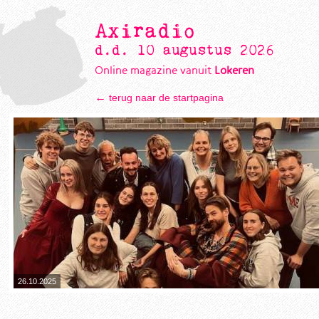
Axiradio
d.d. 10 augustus 2026
Online magazine vanuit
Lokeren
←
terug naar de startpagina
26.10.2025